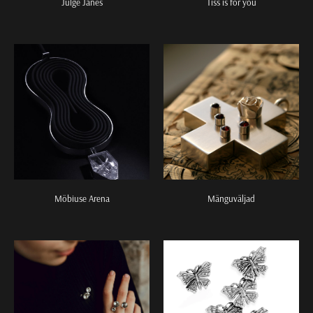
Julge Jänes
Tiss is for you
Möbiuse Arena
Mänguväljad