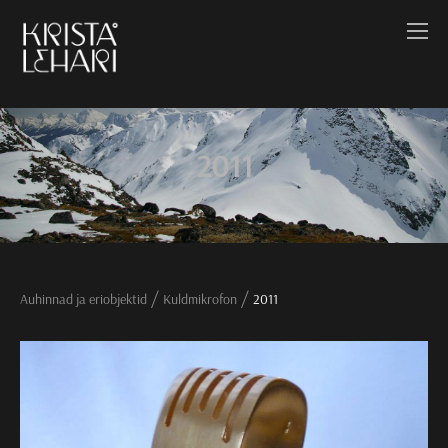
2011
/
/
Auhinnad ja eriobjektid
Kuldmikrofon
2011